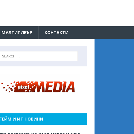
МУЛТИПЛЕЪР
КОНТАКТИ
ГЕЙМ И ИТ НОВИНИ
me прахосмукачки за мокро и сухо