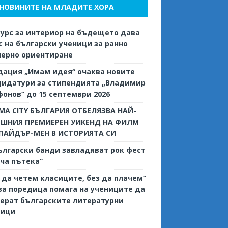
НОВИНИТЕ НА МЛАДИТЕ ХОРА
урс за интериор на бъдещето дава
 на български ученици за ранно
иерно ориентиране
дация „Имам идея“ очаква новите
дидатури за стипендията „Владимир
онов“ до 15 септември 2026
MA CITY БЪЛГАРИЯ ОТБЕЛЯЗВА НАЙ-
ЕШНИЯ ПРЕМИЕРЕН УИКЕНД НА ФИЛМ
СПАЙДЪР-МЕН В ИСТОРИЯТА СИ
ългарски банди завладяват рок фест
ча пътека”
 да четем класиците, без да плачем“
ва поредица помага на учениците да
ерат българските литературни
сици