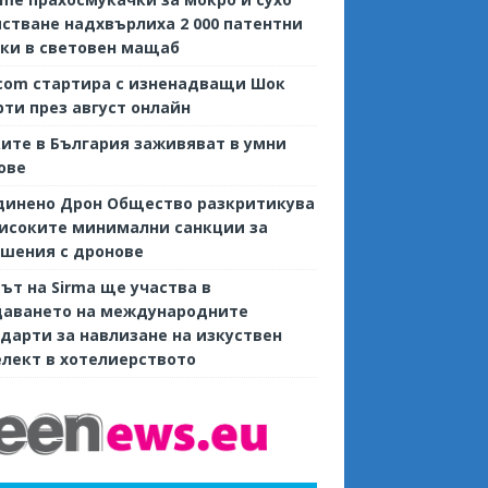
стване надхвърлиха 2 000 патентни
ки в световен мащаб
com стартира с изненадващи Шок
ти през август онлайн
ите в България заживяват в умни
ове
динено Дрон Общество разкритикува
исоките минимални санкции за
шения с дронове
ът на Sirma ще участва в
даването на международните
дарти за навлизане на изкуствен
лект в хотелиерството