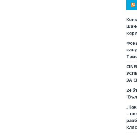
Конк
шанс
кар
Фон
кан
Триф
CINE
УСП
ЗА 
24 б
“Въл
„Как
– но
разб
кла