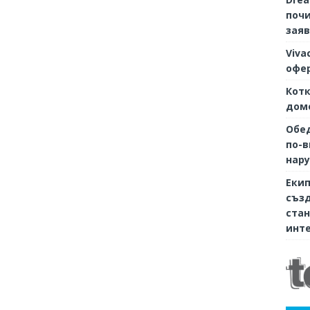
почи
заяв
Viva
офер
Котк
дом
Обе
по-в
нару
Екип
съз
стан
инте