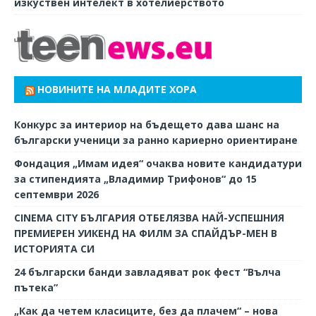
изкуствен интелект в хотелиерството
НОВИНИТЕ НА МЛАДИТЕ ХОРА
Конкурс за интериор на бъдещето дава шанс на
български ученици за ранно кариерно ориентиране
Фондация „Имам идея“ очаква новите кандидатури
за стипендията „Владимир Трифонов“ до 15
септември 2026
CINEMA CITY БЪЛГАРИЯ ОТБЕЛЯЗВА НАЙ-УСПЕШНИЯ
ПРЕМИЕРЕН УИКЕНД НА ФИЛМ ЗА СПАЙДЪР-МЕН В
ИСТОРИЯТА СИ
24 български банди завладяват рок фест “Вълча
пътека”
„Как да четем класиците, без да плачем“ – нова