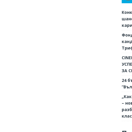
Конк
шанс
кар
Фон
кан
Триф
CINE
УСП
ЗА 
24 б
“Въл
„Как
– но
разб
кла