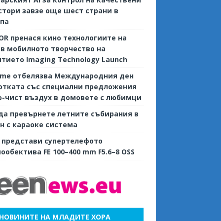
тори завзе още шест страни в
опа
R пренася кино технологиите на
 в мобилното творчество на
тието Imaging Technology Launch
ame отбелязва Международния ден
отката със специални предложения
о-чист въздух в домовете с любимци
да превърнете летните събирания в
н с караоке система
 представи супертелефото
ообектива FE 100–400 mm F5.6–8 OSS
НОВИНИТЕ НА МЛАДИТЕ ХОРА