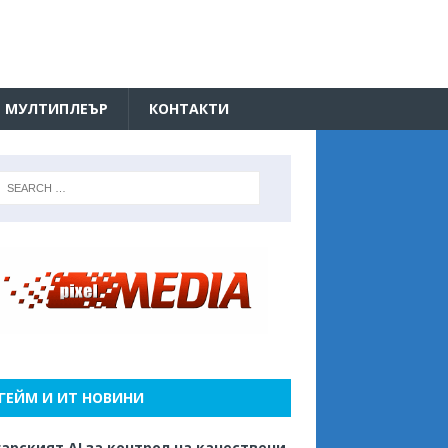
МУЛТИПЛЕЪР
КОНТАКТИ
ГЕЙМ И ИТ НОВИНИ
арският AI за контрол на качествени