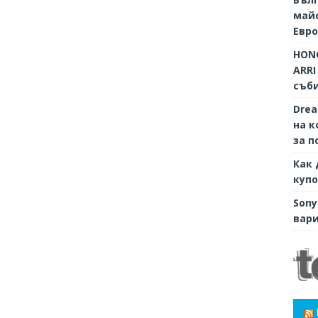
майс
Евр
HONO
ARRI
съби
Dre
на к
за п
Как 
купо
Sony
вари