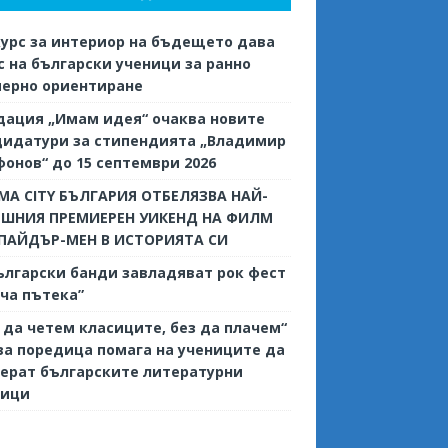
урс за интериор на бъдещето дава
 на български ученици за ранно
иерно ориентиране
дация „Имам идея“ очаква новите
дидатури за стипендията „Владимир
онов“ до 15 септември 2026
MA CITY БЪЛГАРИЯ ОТБЕЛЯЗВА НАЙ-
ЕШНИЯ ПРЕМИЕРЕН УИКЕНД НА ФИЛМ
СПАЙДЪР-МЕН В ИСТОРИЯТА СИ
ългарски банди завладяват рок фест
ча пътека”
 да четем класиците, без да плачем“
ва поредица помага на учениците да
ерат българските литературни
сици