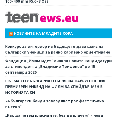
100–400 mm F5.6–8 OSS
НОВИНИТЕ НА МЛАДИТЕ ХОРА
Конкурс за интериор на бъдещето дава шанс на
български ученици за ранно кариерно ориентиране
Фондация „Имам идея“ очаква новите кандидатури
за стипендията „Владимир Трифонов“ до 15
септември 2026
CINEMA CITY БЪЛГАРИЯ ОТБЕЛЯЗВА НАЙ-УСПЕШНИЯ
ПРЕМИЕРЕН УИКЕНД НА ФИЛМ ЗА СПАЙДЪР-МЕН В
ИСТОРИЯТА СИ
24 български банди завладяват рок фест “Вълча
пътека”
„Как да четем класиците, без да плачем“ – нова