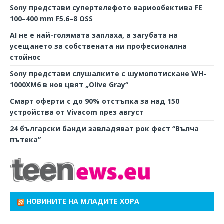
Sony представи супертелефото вариообектива FE
100–400 mm F5.6–8 OSS
AI не е най-голямата заплаха, а загубата на
усещането за собствената ни професионална
стойнос
Sony представи слушалките с шумопотискане WH-
1000XM6 в нов цвят „Olive Gray“
Смарт оферти с до 90% отстъпка за над 150
устройства от Vivacom през август
24 български банди завладяват рок фест “Вълча
пътека”
НОВИНИТЕ НА МЛАДИТЕ ХОРА