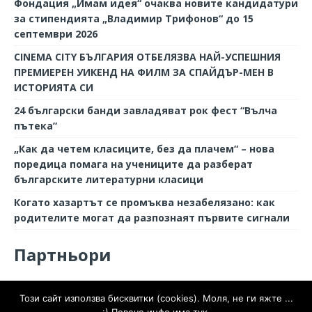
Фондация „Имам идея“ очаква новите кандидатури
за стипендията „Владимир Трифонов“ до 15
септември 2026
CINEMA CITY БЪЛГАРИЯ ОТБЕЛЯЗВА НАЙ-УСПЕШНИЯ
ПРЕМИЕРЕН УИКЕНД НА ФИЛМ ЗА СПАЙДЪР-МЕН В
ИСТОРИЯТА СИ
24 български банди завладяват рок фест “Вълча
пътека”
„Как да четем класиците, без да плачем“ – нова
поредица помага на учениците да разберат
българските литературни класици
Когато хазартът се промъква незабелязано: как
родителите могат да разпознаят първите сигнали
Партньори
Софтуерно спиране и премахване на дпф филтър
Този сайт използва бисквитки (cookies). Моля, не ги яжте ...