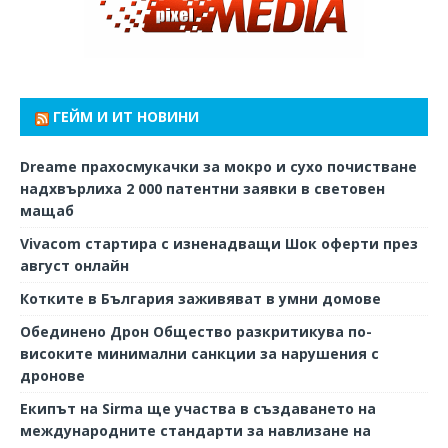
ГЕЙМ И ИТ НОВИНИ
Dreame прахосмукачки за мокро и сухо почистване
надхвърлиха 2 000 патентни заявки в световен
мащаб
Vivacom стартира с изненадващи Шок оферти през
август онлайн
Котките в България заживяват в умни домове
Обединено Дрон Общество разкритикува по-
високите минимални санкции за нарушения с
дронове
Екипът на Sirma ще участва в създаването на
международните стандарти за навлизане на