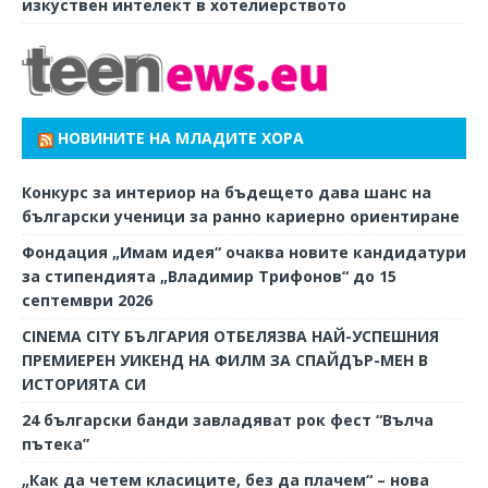
изкуствен интелект в хотелиерството
НОВИНИТЕ НА МЛАДИТЕ ХОРА
Конкурс за интериор на бъдещето дава шанс на
български ученици за ранно кариерно ориентиране
Фондация „Имам идея“ очаква новите кандидатури
за стипендията „Владимир Трифонов“ до 15
септември 2026
CINEMA CITY БЪЛГАРИЯ ОТБЕЛЯЗВА НАЙ-УСПЕШНИЯ
ПРЕМИЕРЕН УИКЕНД НА ФИЛМ ЗА СПАЙДЪР-МЕН В
ИСТОРИЯТА СИ
24 български банди завладяват рок фест “Вълча
пътека”
„Как да четем класиците, без да плачем“ – нова