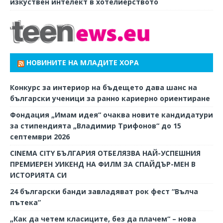
изкуствен интелект в хотелиерството
НОВИНИТЕ НА МЛАДИТЕ ХОРА
Конкурс за интериор на бъдещето дава шанс на
български ученици за ранно кариерно ориентиране
Фондация „Имам идея“ очаква новите кандидатури
за стипендията „Владимир Трифонов“ до 15
септември 2026
CINEMA CITY БЪЛГАРИЯ ОТБЕЛЯЗВА НАЙ-УСПЕШНИЯ
ПРЕМИЕРЕН УИКЕНД НА ФИЛМ ЗА СПАЙДЪР-МЕН В
ИСТОРИЯТА СИ
24 български банди завладяват рок фест “Вълча
пътека”
„Как да четем класиците, без да плачем“ – нова