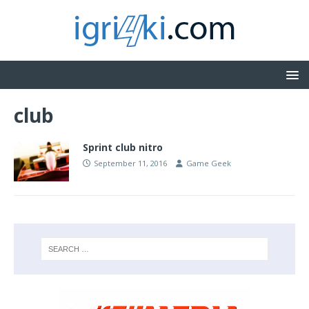
club
Sprint club nitro
September 11, 2016
Game Geek