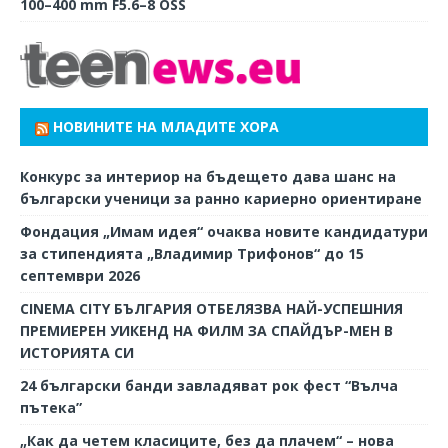
100–400 mm F5.6–8 OSS
НОВИНИТЕ НА МЛАДИТЕ ХОРА
Конкурс за интериор на бъдещето дава шанс на
български ученици за ранно кариерно ориентиране
Фондация „Имам идея“ очаква новите кандидатури
за стипендията „Владимир Трифонов“ до 15
септември 2026
CINEMA CITY БЪЛГАРИЯ ОТБЕЛЯЗВА НАЙ-УСПЕШНИЯ
ПРЕМИЕРЕН УИКЕНД НА ФИЛМ ЗА СПАЙДЪР-МЕН В
ИСТОРИЯТА СИ
24 български банди завладяват рок фест “Вълча
пътека”
„Как да четем класиците, без да плачем“ – нова