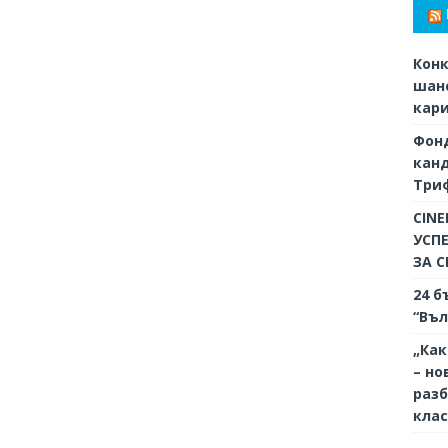
Конк
шанс
кар
Фон
кан
Триф
CINE
УСП
ЗА 
24 б
“Въл
„Как
– но
разб
кла