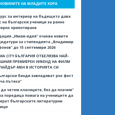
НОВИНИТЕ НА МЛАДИТЕ ХОРА
урс за интериор на бъдещето дава
 на български ученици за ранно
иерно ориентиране
дация „Имам идея“ очаква новите
дидатури за стипендията „Владимир
онов“ до 15 септември 2026
MA CITY БЪЛГАРИЯ ОТБЕЛЯЗВА НАЙ-
ЕШНИЯ ПРЕМИЕРЕН УИКЕНД НА ФИЛМ
СПАЙДЪР-МЕН В ИСТОРИЯТА СИ
ългарски банди завладяват рок фест
ча пътека”
 да четем класиците, без да плачем“
ва поредица помага на учениците да
ерат българските литературни
сици