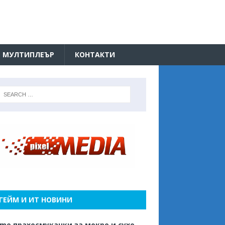
МУЛТИПЛЕЪР
КОНТАКТИ
ГЕЙМ И ИТ НОВИНИ
me прахосмукачки за мокро и сухо