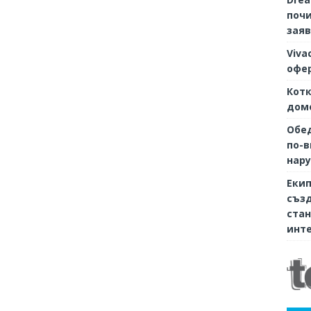
почи
заяв
Viva
офер
Котк
дом
Обе
по-в
нару
Екип
съз
стан
инте