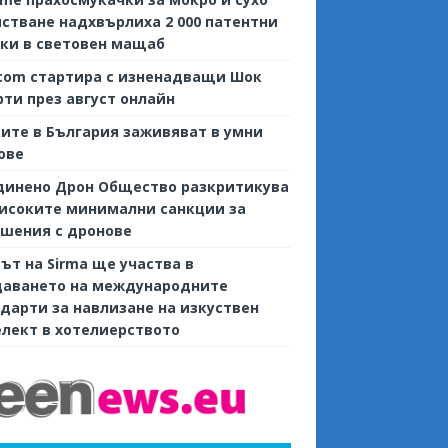
стване надхвърлиха 2 000 патентни
ки в световен мащаб
com стартира с изненадващи Шок
ти през август онлайн
ите в България заживяват в умни
ове
динено Дрон Общество разкритикува
исоките минимални санкции за
шения с дронове
ът на Sirma ще участва в
даването на международните
дарти за навлизане на изкуствен
лект в хотелиерството