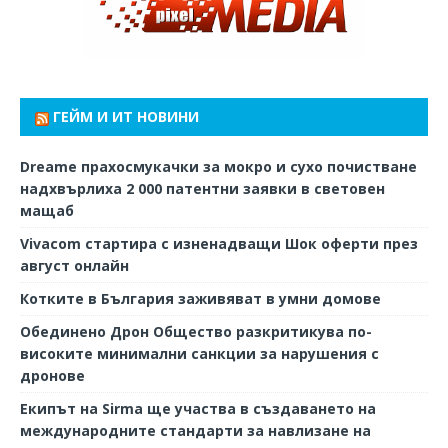
ГЕЙМ И ИТ НОВИНИ
Dreame прахосмукачки за мокро и сухо почистване
надхвърлиха 2 000 патентни заявки в световен
мащаб
Vivacom стартира с изненадващи Шок оферти през
август онлайн
Котките в България заживяват в умни домове
Обединено Дрон Общество разкритикува по-
високите минимални санкции за нарушения с
дронове
Екипът на Sirma ще участва в създаването на
международните стандарти за навлизане на