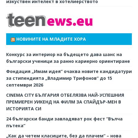
изкуствен интелект в хотелиерството
НОВИНИТЕ НА МЛАДИТЕ ХОРА
Конкурс за интериор на бъдещето дава шанс на
български ученици за ранно кариерно ориентиране
Фондация „Имам идея“ очаква новите кандидатури
за стипендията „Владимир Трифонов“ до 15
септември 2026
CINEMA CITY БЪЛГАРИЯ ОТБЕЛЯЗВА НАЙ-УСПЕШНИЯ
ПРЕМИЕРЕН УИКЕНД НА ФИЛМ ЗА СПАЙДЪР-МЕН В
ИСТОРИЯТА СИ
24 български банди завладяват рок фест “Вълча
пътека”
„Как да четем класиците, без да плачем“ – нова