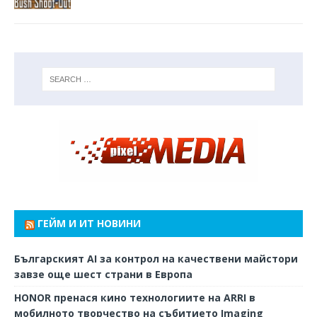
ГЕЙМ И ИТ НОВИНИ
Българският AI за контрол на качествени майстори
завзе още шест страни в Европа
HONOR пренася кино технологиите на ARRI в
мобилното творчество на събитието Imaging