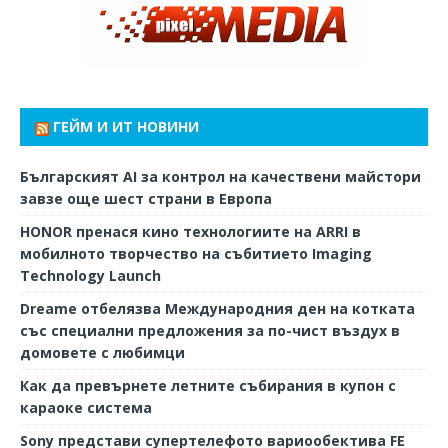
ГЕЙМ И ИТ НОВИНИ
Българският AI за контрол на качествени майстори
завзе още шест страни в Европа
HONOR пренася кино технологиите на ARRI в
мобилното творчество на събитието Imaging
Technology Launch
Dreame отбелязва Международния ден на котката
със специални предложения за по-чист въздух в
домовете с любимци
Как да превърнете летните събирания в купон с
караоке система
Sony представи супертелефото вариообектива FE