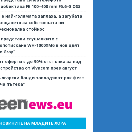
ообектива FE 100–400 mm F5.6–8 OSS
е е най-голямата заплаха, а загубата
сещането за собствената ни
фесионална стойнос
 представи слушалките с
потискане WH-1000XM6 в нов цвят
ve Gray“
т оферти с до 90% отстъпка за над
устройства от Vivacom през август
ългарски банди завладяват рок фест
ча пътека”
НОВИНИТЕ НА МЛАДИТЕ ХОРА