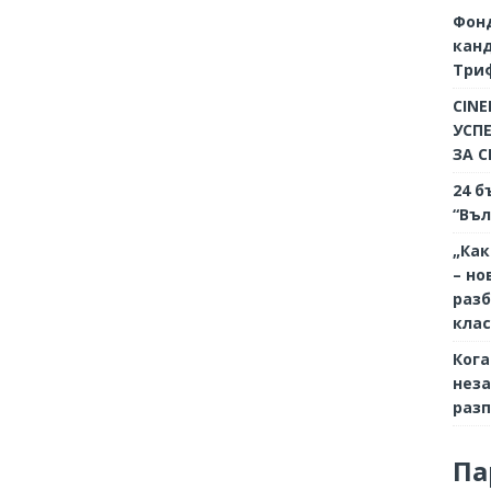
Фон
кан
Триф
CINE
УСП
ЗА 
24 б
“Въл
„Как
– но
разб
кла
Кога
неза
разп
Па