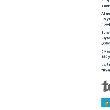
вари
AI н
на у
про
Sony
шумо
„Oli
Смар
150 
24 б
“Въл