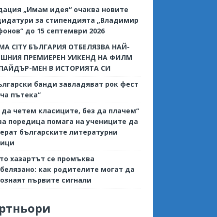
дация „Имам идея“ очаква новите
дидатури за стипендията „Владимир
онов“ до 15 септември 2026
MA CITY БЪЛГАРИЯ ОТБЕЛЯЗВА НАЙ-
ЕШНИЯ ПРЕМИЕРЕН УИКЕНД НА ФИЛМ
СПАЙДЪР-МЕН В ИСТОРИЯТА СИ
ългарски банди завладяват рок фест
ча пътека”
 да четем класиците, без да плачем“
ва поредица помага на учениците да
ерат българските литературни
сици
то хазартът се промъква
белязано: как родителите могат да
ознаят първите сигнали
ртньори