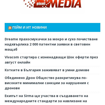
ГЕЙМ И ИТ НОВИНИ
Dreame прахосмукачки за мокро и сухо почистване
надхвърлиха 2 000 патентни заявки в световен
мащаб
Vivacom стартира с изненадващи Шок оферти през
август онлайн
Котките в България заживяват в умни домове
Обединено Дрон Общество разкритикува по-
високите минимални санкции за нарушения с
дронове
Екипът на Sirma ще участва в създаването на
международните стандарти за навлизане на