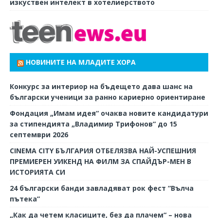
изкуствен интелект в хотелиерството
НОВИНИТЕ НА МЛАДИТЕ ХОРА
Конкурс за интериор на бъдещето дава шанс на
български ученици за ранно кариерно ориентиране
Фондация „Имам идея“ очаква новите кандидатури
за стипендията „Владимир Трифонов“ до 15
септември 2026
CINEMA CITY БЪЛГАРИЯ ОТБЕЛЯЗВА НАЙ-УСПЕШНИЯ
ПРЕМИЕРЕН УИКЕНД НА ФИЛМ ЗА СПАЙДЪР-МЕН В
ИСТОРИЯТА СИ
24 български банди завладяват рок фест “Вълча
пътека”
„Как да четем класиците, без да плачем“ – нова