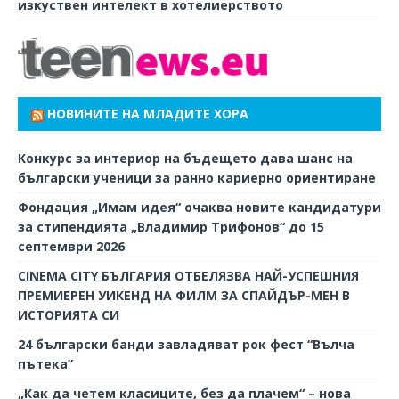
изкуствен интелект в хотелиерството
НОВИНИТЕ НА МЛАДИТЕ ХОРА
Конкурс за интериор на бъдещето дава шанс на
български ученици за ранно кариерно ориентиране
Фондация „Имам идея“ очаква новите кандидатури
за стипендията „Владимир Трифонов“ до 15
септември 2026
CINEMA CITY БЪЛГАРИЯ ОТБЕЛЯЗВА НАЙ-УСПЕШНИЯ
ПРЕМИЕРЕН УИКЕНД НА ФИЛМ ЗА СПАЙДЪР-МЕН В
ИСТОРИЯТА СИ
24 български банди завладяват рок фест “Вълча
пътека”
„Как да четем класиците, без да плачем“ – нова