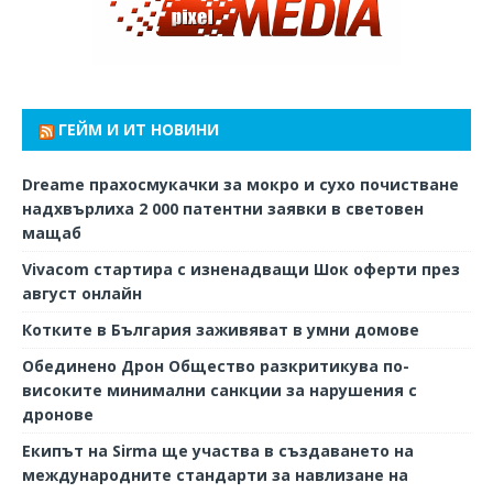
ГЕЙМ И ИТ НОВИНИ
Dreame прахосмукачки за мокро и сухо почистване
надхвърлиха 2 000 патентни заявки в световен
мащаб
Vivacom стартира с изненадващи Шок оферти през
август онлайн
Котките в България заживяват в умни домове
Обединено Дрон Общество разкритикува по-
високите минимални санкции за нарушения с
дронове
Екипът на Sirma ще участва в създаването на
международните стандарти за навлизане на