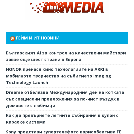
ГЕЙМ И ИТ НОВИНИ
Българският AI за контрол на качествени майстори
завзе още шест страни в Европа
HONOR пренася кино технологиите на ARRI в
мобилното творчество на събитието Imaging
Technology Launch
Dreame отбелязва Международния ден на котката
със специални предложения за по-чист въздух в
домовете с любимци
Как да превърнете летните събирания в купон с
караоке система
Sony представи супертелефото вариообектива FE