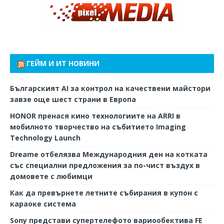
ГЕЙМ И ИТ НОВИНИ
Българският AI за контрол на качествени майстори
завзе още шест страни в Европа
HONOR пренася кино технологиите на ARRI в
мобилното творчество на събитието Imaging
Technology Launch
Dreame отбелязва Международния ден на котката
със специални предложения за по-чист въздух в
домовете с любимци
Как да превърнете летните събирания в купон с
караоке система
Sony представи супертелефото вариообектива FE