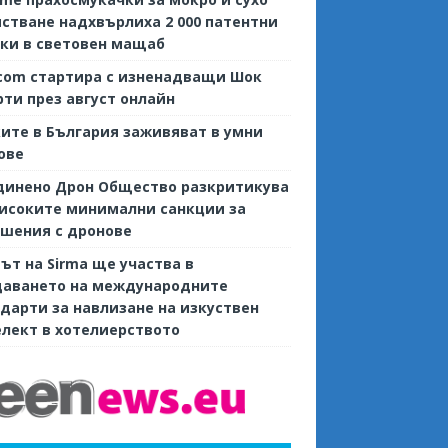
стване надхвърлиха 2 000 патентни
ки в световен мащаб
com стартира с изненадващи Шок
ти през август онлайн
ите в България заживяват в умни
ове
динено Дрон Общество разкритикува
исоките минимални санкции за
шения с дронове
ът на Sirma ще участва в
даването на международните
дарти за навлизане на изкуствен
лект в хотелиерството