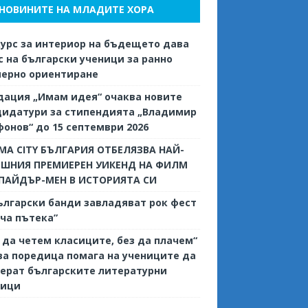
НОВИНИТЕ НА МЛАДИТЕ ХОРА
урс за интериор на бъдещето дава
 на български ученици за ранно
иерно ориентиране
дация „Имам идея“ очаква новите
дидатури за стипендията „Владимир
онов“ до 15 септември 2026
MA CITY БЪЛГАРИЯ ОТБЕЛЯЗВА НАЙ-
ЕШНИЯ ПРЕМИЕРЕН УИКЕНД НА ФИЛМ
СПАЙДЪР-МЕН В ИСТОРИЯТА СИ
ългарски банди завладяват рок фест
ча пътека”
 да четем класиците, без да плачем“
ва поредица помага на учениците да
ерат българските литературни
сици