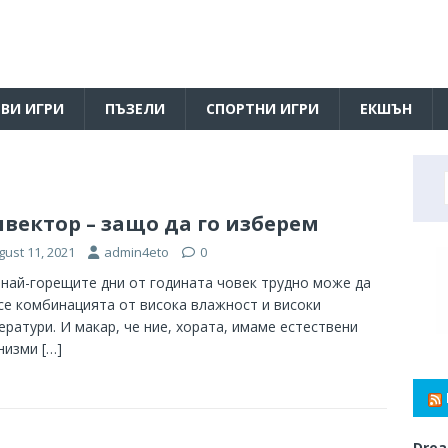
ВИ ИГРИ
ПЪЗЕЛИ
СПОРТНИ ИГРИ
ЕКШЪН
вектор – защо да го изберем
gust 11, 2021
admin4eto
0
 най-горещите дни от годината човек трудно може да
се комбинацията от висока влажност и високи
ератури. И макар, че ние, хората, имаме естествени
низми
[…]
Drea