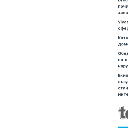
почи
заяв
Viva
офер
Котк
дом
Обе
по-в
нару
Екип
съз
стан
инте