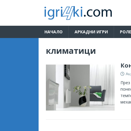
НАЧАЛО
АРКАДНИ ИГРИ
РОЛЕ
климатици
Кон
Au
През
поне
темп
меха