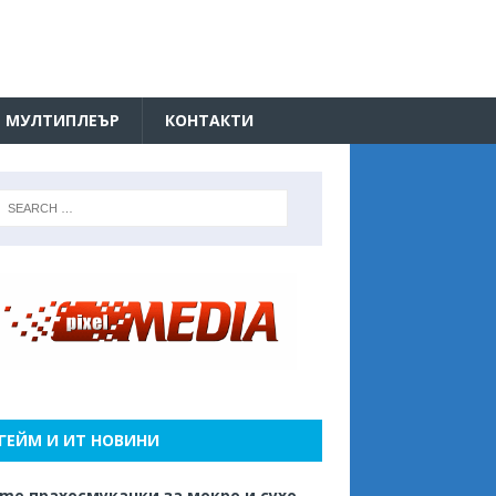
МУЛТИПЛЕЪР
КОНТАКТИ
ГЕЙМ И ИТ НОВИНИ
me прахосмукачки за мокро и сухо