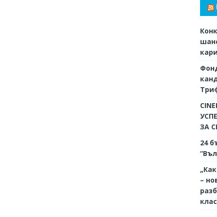
Конк
шанс
кар
Фон
кан
Триф
CINE
УСП
ЗА 
24 б
“Въл
„Как
– но
разб
кла