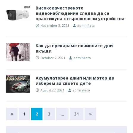
Висококачественото
видеонаблюдение следва да се
практикува с първокласни устройства
November 3, 2021
admin4eto
Как да прекараме почивните дни
вкъщи
October 7, 2021
admin4eto
Акумулаторен джип или мотор да
изберем за своето дете
August 27, 2021
admin4eto
«
1
2
3
…
31
»