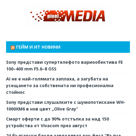
ГЕЙМ И ИТ НОВИНИ
Sony представи супертелефото вариообектива FE
100–400 mm F5.6–8 OSS
AI не е най-голямата заплаха, а загубата на
усещането за собствената ни професионална
стойнос
Sony представи слушалките с шумопотискане WH-
1000XM6 в нов цвят „Olive Gray“
Смарт оферти с до 90% отстъпка за над 150
устройства от Vivacom през август
24 български банди завладяват рок фест “Вълча